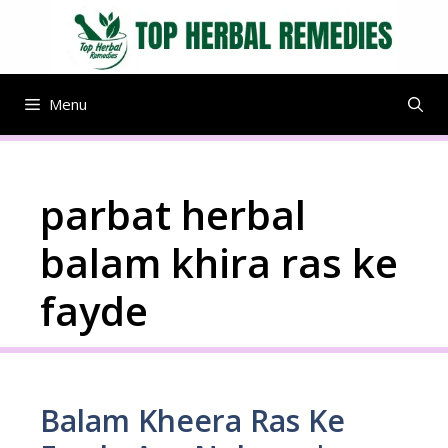
Skip
to
content
Menu
parbat herbal
balam khira ras ke
fayde
Balam Kheera Ras Ke