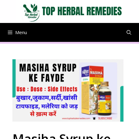
Skip
to
content
Menu
Masiha Syrup ke