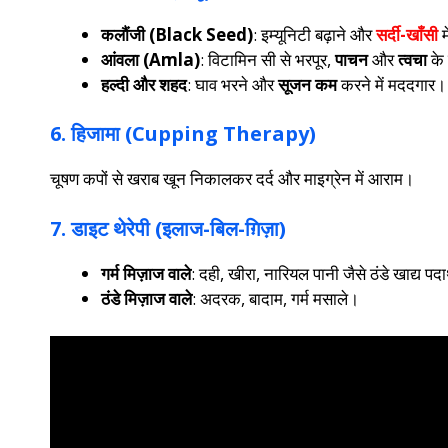
कलौंजी (Black Seed)
: इम्यूनिटी बढ़ाने और
सर्दी-खाँसी
म
आंवला (Amla)
: विटामिन सी से भरपूर,
पाचन
और
त्वचा
के 
हल्दी और शहद
: घाव भरने और
सूजन कम
करने में मददगार।
6. हिजामा (Cupping Therapy)
चूषण कपों से खराब खून निकालकर दर्द और माइग्रेन में आराम।
7. डाइट थेरेपी (इलाज-बिल-ग़िज़ा)
गर्म मिज़ाज वाले
: दही, खीरा, नारियल पानी जैसे ठंडे खाद्य पदा
ठंडे मिज़ाज वाले
: अदरक, बादाम, गर्म मसाले।