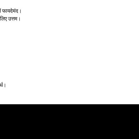
ें फायदेमंद।
लिए उत्तम।
र्थ।