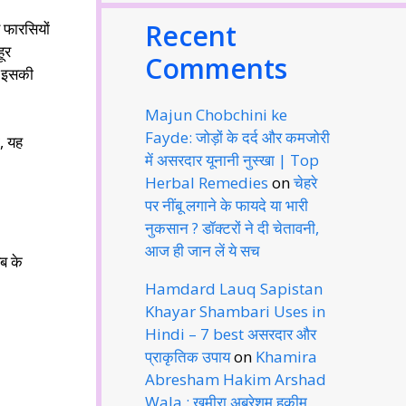
Recent
र फारसियों
ूर
Comments
ान इसकी
Majun Chobchini ke
Fayde: जोड़ों के दर्द और कमजोरी
ी, यह
में असरदार यूनानी नुस्खा | Top
Herbal Remedies
on
चेहरे
पर नींबू लगाने के फायदे या भारी
नुकसान ? डॉक्टरों ने दी चेतावनी,
आज ही जान लें ये सच
ब के
Hamdard Lauq Sapistan
Khayar Shambari Uses in
Hindi – 7 best असरदार और
प्राकृतिक उपाय
on
Khamira
Abresham Hakim Arshad
Wala : खमीरा अबरेशम हकीम